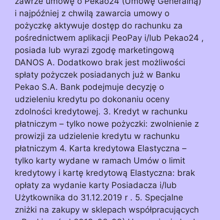
zawrze umowę o Pekao24 (Umowę Generalną)
i najpóźniej z chwilą zawarcia umowy o
pożyczkę aktywuje dostęp do rachunku za
pośrednictwem aplikacji PeoPay i/lub Pekao24 ,
posiada lub wyrazi zgodę marketingową
DANOS A. Dodatkowo brak jest możliwości
spłaty pożyczek posiadanych już w Banku
Pekao S.A. Bank podejmuje decyzję o
udzieleniu kredytu po dokonaniu oceny
zdolności kredytowej. 3. Kredyt w rachunku
płatniczym – tylko nowe pożyczki: zwolnienie z
prowizji za udzielenie kredytu w rachunku
płatniczym 4. Karta kredytowa Elastyczna –
tylko karty wydane w ramach Umów o limit
kredytowy i kartę kredytową Elastyczna: brak
opłaty za wydanie karty Posiadacza i/lub
Użytkownika do 31.12.2019 r . 5. Specjalne
zniżki na zakupy w sklepach współpracujących