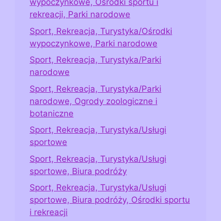
wypoczynkowe, Ośrodki sportu i
rekreacji, Parki narodowe
Sport, Rekreacja, Turystyka/Ośrodki
wypoczynkowe, Parki narodowe
Sport, Rekreacja, Turystyka/Parki
narodowe
Sport, Rekreacja, Turystyka/Parki
narodowe, Ogrody zoologiczne i
botaniczne
Sport, Rekreacja, Turystyka/Usługi
sportowe
Sport, Rekreacja, Turystyka/Usługi
sportowe, Biura podróży
Sport, Rekreacja, Turystyka/Usługi
sportowe, Biura podróży, Ośrodki sportu
i rekreacji