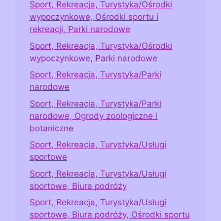
Sport, Rekreacja, Turystyka/Ośrodki
wypoczynkowe, Ośrodki sportu i
rekreacji, Parki narodowe
Sport, Rekreacja, Turystyka/Ośrodki
wypoczynkowe, Parki narodowe
Sport, Rekreacja, Turystyka/Parki
narodowe
Sport, Rekreacja, Turystyka/Parki
narodowe, Ogrody zoologiczne i
botaniczne
Sport, Rekreacja, Turystyka/Usługi
sportowe
Sport, Rekreacja, Turystyka/Usługi
sportowe, Biura podróży
Sport, Rekreacja, Turystyka/Usługi
sportowe, Biura podróży, Ośrodki sportu