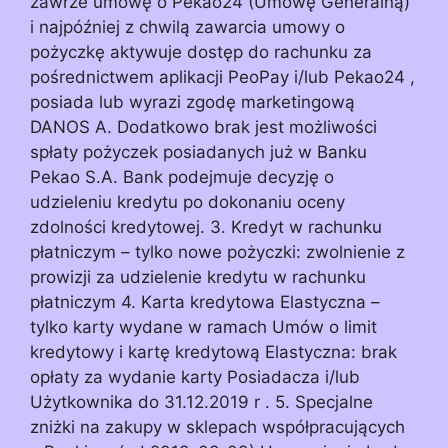
zawrze umowę o Pekao24 (Umowę Generalną)
i najpóźniej z chwilą zawarcia umowy o
pożyczkę aktywuje dostęp do rachunku za
pośrednictwem aplikacji PeoPay i/lub Pekao24 ,
posiada lub wyrazi zgodę marketingową
DANOS A. Dodatkowo brak jest możliwości
spłaty pożyczek posiadanych już w Banku
Pekao S.A. Bank podejmuje decyzję o
udzieleniu kredytu po dokonaniu oceny
zdolności kredytowej. 3. Kredyt w rachunku
płatniczym – tylko nowe pożyczki: zwolnienie z
prowizji za udzielenie kredytu w rachunku
płatniczym 4. Karta kredytowa Elastyczna –
tylko karty wydane w ramach Umów o limit
kredytowy i kartę kredytową Elastyczna: brak
opłaty za wydanie karty Posiadacza i/lub
Użytkownika do 31.12.2019 r . 5. Specjalne
zniżki na zakupy w sklepach współpracujących