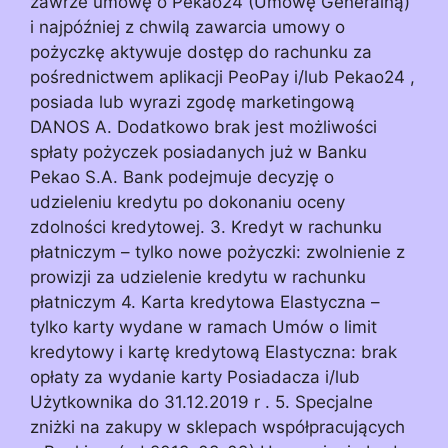
zawrze umowę o Pekao24 (Umowę Generalną)
i najpóźniej z chwilą zawarcia umowy o
pożyczkę aktywuje dostęp do rachunku za
pośrednictwem aplikacji PeoPay i/lub Pekao24 ,
posiada lub wyrazi zgodę marketingową
DANOS A. Dodatkowo brak jest możliwości
spłaty pożyczek posiadanych już w Banku
Pekao S.A. Bank podejmuje decyzję o
udzieleniu kredytu po dokonaniu oceny
zdolności kredytowej. 3. Kredyt w rachunku
płatniczym – tylko nowe pożyczki: zwolnienie z
prowizji za udzielenie kredytu w rachunku
płatniczym 4. Karta kredytowa Elastyczna –
tylko karty wydane w ramach Umów o limit
kredytowy i kartę kredytową Elastyczna: brak
opłaty za wydanie karty Posiadacza i/lub
Użytkownika do 31.12.2019 r . 5. Specjalne
zniżki na zakupy w sklepach współpracujących