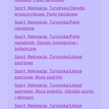
Sport, Rekreacja, Turystyka/Ośrodki
wypoczynkowe, Parki narodowe
Sport, Rekreacja, Turystyka/Parki
narodowe
Sport, Rekreacja, Turystyka/Parki
narodowe, Ogrody zoologiczne i
botaniczne
Sport, Rekreacja, Turystyka/Usługi
sportowe
Sport, Rekreacja, Turystyka/Usługi
sportowe, Biura podróży
Sport, Rekreacja, Turystyka/Usługi
sportowe, Biura podróży, Ośrodki sportu
i rekreacji
Sport, Rekreacja, Turystyka/Usługi