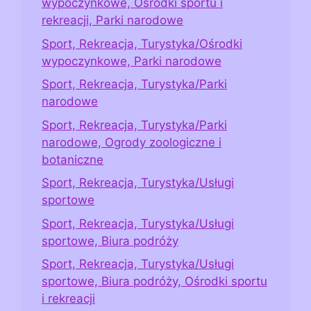
wypoczynkowe, Ośrodki sportu i
rekreacji, Parki narodowe
Sport, Rekreacja, Turystyka/Ośrodki
wypoczynkowe, Parki narodowe
Sport, Rekreacja, Turystyka/Parki
narodowe
Sport, Rekreacja, Turystyka/Parki
narodowe, Ogrody zoologiczne i
botaniczne
Sport, Rekreacja, Turystyka/Usługi
sportowe
Sport, Rekreacja, Turystyka/Usługi
sportowe, Biura podróży
Sport, Rekreacja, Turystyka/Usługi
sportowe, Biura podróży, Ośrodki sportu
i rekreacji