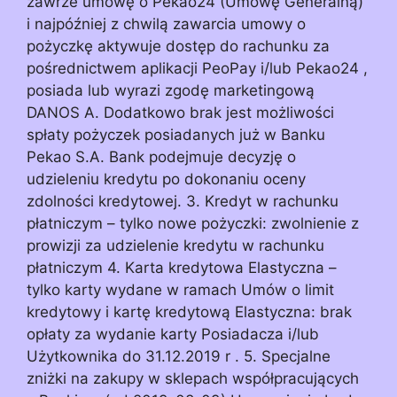
zawrze umowę o Pekao24 (Umowę Generalną)
i najpóźniej z chwilą zawarcia umowy o
pożyczkę aktywuje dostęp do rachunku za
pośrednictwem aplikacji PeoPay i/lub Pekao24 ,
posiada lub wyrazi zgodę marketingową
DANOS A. Dodatkowo brak jest możliwości
spłaty pożyczek posiadanych już w Banku
Pekao S.A. Bank podejmuje decyzję o
udzieleniu kredytu po dokonaniu oceny
zdolności kredytowej. 3. Kredyt w rachunku
płatniczym – tylko nowe pożyczki: zwolnienie z
prowizji za udzielenie kredytu w rachunku
płatniczym 4. Karta kredytowa Elastyczna –
tylko karty wydane w ramach Umów o limit
kredytowy i kartę kredytową Elastyczna: brak
opłaty za wydanie karty Posiadacza i/lub
Użytkownika do 31.12.2019 r . 5. Specjalne
zniżki na zakupy w sklepach współpracujących