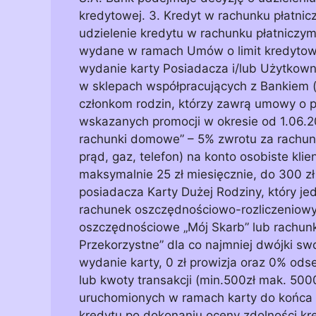
kredytowej. 3. Kredyt w rachunku płatnicz
udzielenie kredytu w rachunku płatniczym
wydane w ramach Umów o limit kredytowy 
wydanie karty Posiadacza i/lub Użytkownik
w sklepach współpracujących z Bankiem 
członkom rodzin, którzy zawrą umowy o po
wskazanych promocji w okresie od 1.06.201
rachunki domowe” – 5% zwrotu za rachun
prąd, gaz, telefon) na konto osobiste klie
maksymalnie 25 zł miesięcznie, do 300 zł
posiadacza Karty Dużej Rodziny, który j
rachunek oszczędnościowo-rozliczeniowy 
oszczędnościowe „Mój Skarb” lub rachun
Przekorzystne” dla co najmniej dwójki swo
wydanie karty, 0 zł prowizja oraz 0% odse
lub kwoty transakcji (min.500zł mak. 5000
uruchomionych w ramach karty do końca 
kredytu po dokonaniu oceny zdolności k