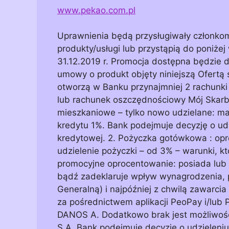
www.pekao.com.pl
Uprawnienia będą przysługiwały członko
produkty/usługi lub przystąpią do poniżej
31.12.2019 r. Promocja dostępna będzie dl
umowy o produkt objęty niniejszą Ofertą 
otworzą w Banku przynajmniej 2 rachunki 
lub rachunek oszczędnościowy Mój Skarb. 
mieszkaniowe – tylko nowo udzielane: mar
kredytu 1%. Bank podejmuje decyzję o ud
kredytowej. 2. Pożyczka gotówkowa : opr
udzielenie pożyczki – od 3% – warunki, kt
promocyjne oprocentowanie: posiada lub
bądź zadeklaruje wpływ wynagrodzenia
Generalną) i najpóźniej z chwilą zawarc
za pośrednictwem aplikacji PeoPay i/lub
DANOS A. Dodatkowo brak jest możliwośc
S.A. Bank podejmuje decyzję o udzieleni