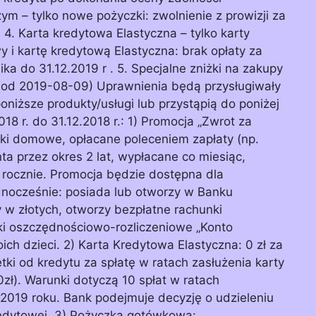
ym – tylko nowe pożyczki: zwolnienie z prowizji za
 4. Karta kredytowa Elastyczna – tylko karty
i kartę kredytową Elastyczna: brak opłaty za
a do 31.12.2019 r . 5. Specjalne zniżki na zakupy
(od 2019-08-09) Uprawnienia będą przysługiwały
niższe produkty/usługi lub przystąpią do poniżej
8 r. do 31.12.2018 r.: 1) Promocja „Zwrot za
ki domowe, opłacane poleceniem zapłaty (np.
nta przez okres 2 lat, wypłacane co miesiąc,
 rocznie. Promocja będzie dostępna dla
ednocześnie: posiada lub otworzy w Banku
w złotych, otworzy bezpłatne rachunki
ki oszczędnościowo-rozliczeniowe „Konto
ich dzieci. 2) Karta Kredytowa Elastyczna: 0 zł za
tki od kredytu za spłatę w ratach zasłużenia karty
zł). Warunki dotyczą 10 spłat w ratach
2019 roku. Bank podejmuje decyzję o udzieleniu
redytowej. 3) Pożyczka gotówkowa: