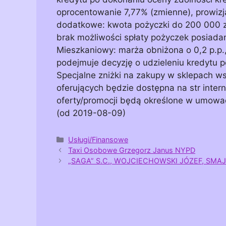
oprocentowanie 7,77% (zmienne), prowizja
dodatkowe: kwota pożyczki do 200 000 zł
brak możliwości spłaty pożyczek posiada
Mieszkaniowy: marża obniżona o 0,2 p.p.,
podejmuje decyzję o udzieleniu kredytu p
Specjalne zniżki na zakupy w sklepach ws
oferujących będzie dostępna na str inte
oferty/promocji będą określone w umowac
(od 2019-08-09)
Kategorie
Usługi/Finansowe
Taxi Osobowe Grzegorz Janus NYPD
„SAGA” S.C., WOJCIECHOWSKI JÓZEF, SMA