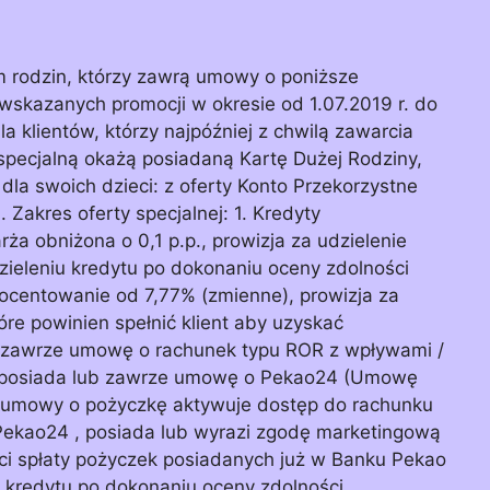
m rodzin, którzy zawrą umowy o poniższe
 wskazanych promocji w okresie od 1.07.2019 r. do
a klientów, którzy najpóźniej z chwilą zawarcia
specjalną okażą posiadaną Kartę Dużej Rodziny,
dla swoich dzieci: z oferty Konto Przekorzystne
Zakres oferty specjalnej: 1. Kredyty
ża obniżona o 0,1 p.p., prowizja za udzielenie
zieleniu kredytu po dokonaniu oceny zdolności
ocentowanie od 7,77% (zmienne), prowizja za
óre powinien spełnić klient aby uzyskać
 zawrze umowę o rachunek typu ROR z wpływami /
, posiada lub zawrze umowę o Pekao24 (Umowę
ia umowy o pożyczkę aktywuje dostęp do rachunku
 Pekao24 , posiada lub wyrazi zgodę marketingową
i spłaty pożyczek posiadanych już w Banku Pekao
u kredytu po dokonaniu oceny zdolności