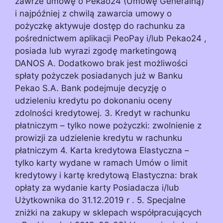
zawrze umowę o Pekao24 (Umowę Generalną)
i najpóźniej z chwilą zawarcia umowy o
pożyczkę aktywuje dostęp do rachunku za
pośrednictwem aplikacji PeoPay i/lub Pekao24 ,
posiada lub wyrazi zgodę marketingową
DANOS A. Dodatkowo brak jest możliwości
spłaty pożyczek posiadanych już w Banku
Pekao S.A. Bank podejmuje decyzję o
udzieleniu kredytu po dokonaniu oceny
zdolności kredytowej. 3. Kredyt w rachunku
płatniczym – tylko nowe pożyczki: zwolnienie z
prowizji za udzielenie kredytu w rachunku
płatniczym 4. Karta kredytowa Elastyczna –
tylko karty wydane w ramach Umów o limit
kredytowy i kartę kredytową Elastyczna: brak
opłaty za wydanie karty Posiadacza i/lub
Użytkownika do 31.12.2019 r . 5. Specjalne
zniżki na zakupy w sklepach współpracujących