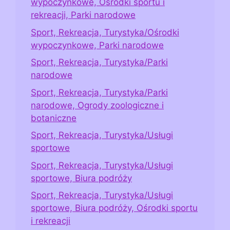
wypoczynkowe, Ośrodki sportu i
rekreacji, Parki narodowe
Sport, Rekreacja, Turystyka/Ośrodki
wypoczynkowe, Parki narodowe
Sport, Rekreacja, Turystyka/Parki
narodowe
Sport, Rekreacja, Turystyka/Parki
narodowe, Ogrody zoologiczne i
botaniczne
Sport, Rekreacja, Turystyka/Usługi
sportowe
Sport, Rekreacja, Turystyka/Usługi
sportowe, Biura podróży
Sport, Rekreacja, Turystyka/Usługi
sportowe, Biura podróży, Ośrodki sportu
i rekreacji