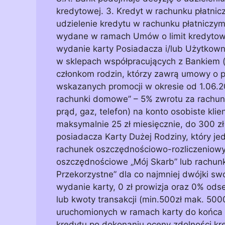
kredytowej. 3. Kredyt w rachunku płatnicz
udzielenie kredytu w rachunku płatniczym
wydane w ramach Umów o limit kredytowy 
wydanie karty Posiadacza i/lub Użytkownik
w sklepach współpracujących z Bankiem 
członkom rodzin, którzy zawrą umowy o po
wskazanych promocji w okresie od 1.06.201
rachunki domowe” – 5% zwrotu za rachun
prąd, gaz, telefon) na konto osobiste klie
maksymalnie 25 zł miesięcznie, do 300 zł
posiadacza Karty Dużej Rodziny, który j
rachunek oszczędnościowo-rozliczeniowy 
oszczędnościowe „Mój Skarb” lub rachun
Przekorzystne” dla co najmniej dwójki swo
wydanie karty, 0 zł prowizja oraz 0% odse
lub kwoty transakcji (min.500zł mak. 5000
uruchomionych w ramach karty do końca 
kredytu po dokonaniu oceny zdolności k