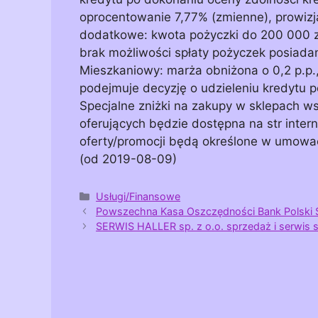
oprocentowanie 7,77% (zmienne), prowizja
dodatkowe: kwota pożyczki do 200 000 zł
brak możliwości spłaty pożyczek posiada
Mieszkaniowy: marża obniżona o 0,2 p.p.,
podejmuje decyzję o udzieleniu kredytu p
Specjalne zniżki na zakupy w sklepach ws
oferujących będzie dostępna na str inte
oferty/promocji będą określone w umowac
(od 2019-08-09)
Kategorie
Usługi/Finansowe
Powszechna Kasa Oszczędności Bank Polski 
SERWIS HALLER sp. z o.o. sprzedaż i serwi