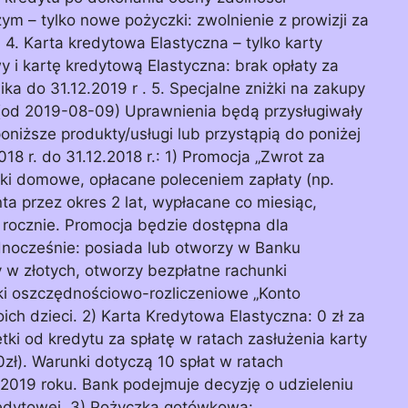
ym – tylko nowe pożyczki: zwolnienie z prowizji za
 4. Karta kredytowa Elastyczna – tylko karty
i kartę kredytową Elastyczna: brak opłaty za
a do 31.12.2019 r . 5. Specjalne zniżki na zakupy
(od 2019-08-09) Uprawnienia będą przysługiwały
niższe produkty/usługi lub przystąpią do poniżej
8 r. do 31.12.2018 r.: 1) Promocja „Zwrot za
ki domowe, opłacane poleceniem zapłaty (np.
nta przez okres 2 lat, wypłacane co miesiąc,
 rocznie. Promocja będzie dostępna dla
ednocześnie: posiada lub otworzy w Banku
w złotych, otworzy bezpłatne rachunki
ki oszczędnościowo-rozliczeniowe „Konto
ich dzieci. 2) Karta Kredytowa Elastyczna: 0 zł za
tki od kredytu za spłatę w ratach zasłużenia karty
zł). Warunki dotyczą 10 spłat w ratach
2019 roku. Bank podejmuje decyzję o udzieleniu
redytowej. 3) Pożyczka gotówkowa: