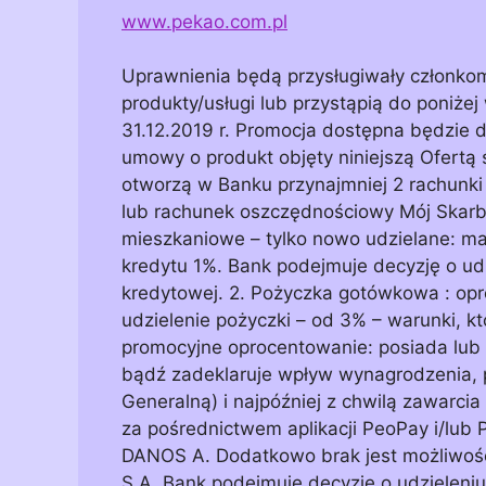
www.pekao.com.pl
Uprawnienia będą przysługiwały członko
produkty/usługi lub przystąpią do poniżej
31.12.2019 r. Promocja dostępna będzie dl
umowy o produkt objęty niniejszą Ofertą 
otworzą w Banku przynajmniej 2 rachunki 
lub rachunek oszczędnościowy Mój Skarb. 
mieszkaniowe – tylko nowo udzielane: mar
kredytu 1%. Bank podejmuje decyzję o ud
kredytowej. 2. Pożyczka gotówkowa : opr
udzielenie pożyczki – od 3% – warunki, kt
promocyjne oprocentowanie: posiada lub
bądź zadeklaruje wpływ wynagrodzenia
Generalną) i najpóźniej z chwilą zawarc
za pośrednictwem aplikacji PeoPay i/lub
DANOS A. Dodatkowo brak jest możliwośc
S.A. Bank podejmuje decyzję o udzieleni