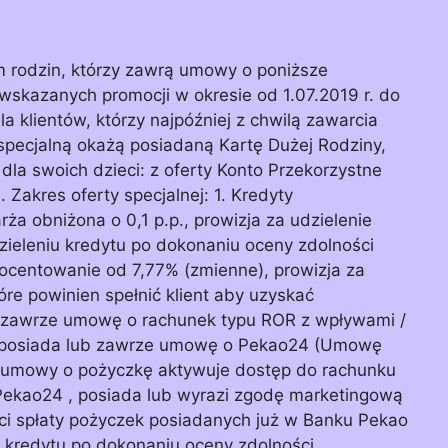
m rodzin, którzy zawrą umowy o poniższe
 wskazanych promocji w okresie od 1.07.2019 r. do
a klientów, którzy najpóźniej z chwilą zawarcia
specjalną okażą posiadaną Kartę Dużej Rodziny,
dla swoich dzieci: z oferty Konto Przekorzystne
Zakres oferty specjalnej: 1. Kredyty
ża obniżona o 0,1 p.p., prowizja za udzielenie
zieleniu kredytu po dokonaniu oceny zdolności
ocentowanie od 7,77% (zmienne), prowizja za
óre powinien spełnić klient aby uzyskać
 zawrze umowę o rachunek typu ROR z wpływami /
, posiada lub zawrze umowę o Pekao24 (Umowę
ia umowy o pożyczkę aktywuje dostęp do rachunku
 Pekao24 , posiada lub wyrazi zgodę marketingową
i spłaty pożyczek posiadanych już w Banku Pekao
u kredytu po dokonaniu oceny zdolności