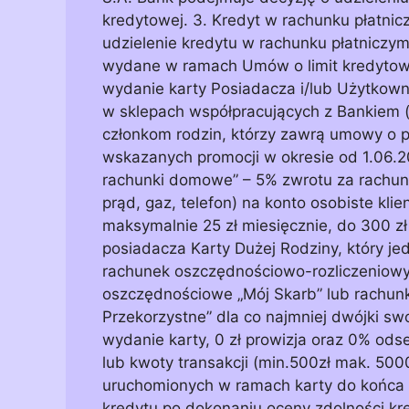
kredytowej. 3. Kredyt w rachunku płatnicz
udzielenie kredytu w rachunku płatniczym
wydane w ramach Umów o limit kredytowy 
wydanie karty Posiadacza i/lub Użytkownik
w sklepach współpracujących z Bankiem 
członkom rodzin, którzy zawrą umowy o po
wskazanych promocji w okresie od 1.06.201
rachunki domowe” – 5% zwrotu za rachun
prąd, gaz, telefon) na konto osobiste klie
maksymalnie 25 zł miesięcznie, do 300 zł
posiadacza Karty Dużej Rodziny, który j
rachunek oszczędnościowo-rozliczeniowy 
oszczędnościowe „Mój Skarb” lub rachun
Przekorzystne” dla co najmniej dwójki swo
wydanie karty, 0 zł prowizja oraz 0% odse
lub kwoty transakcji (min.500zł mak. 5000
uruchomionych w ramach karty do końca 
kredytu po dokonaniu oceny zdolności k