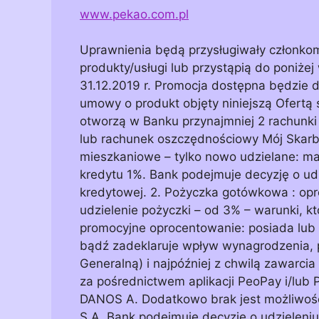
www.pekao.com.pl
Uprawnienia będą przysługiwały członko
produkty/usługi lub przystąpią do poniżej
31.12.2019 r. Promocja dostępna będzie dl
umowy o produkt objęty niniejszą Ofertą 
otworzą w Banku przynajmniej 2 rachunki 
lub rachunek oszczędnościowy Mój Skarb. 
mieszkaniowe – tylko nowo udzielane: mar
kredytu 1%. Bank podejmuje decyzję o ud
kredytowej. 2. Pożyczka gotówkowa : opr
udzielenie pożyczki – od 3% – warunki, kt
promocyjne oprocentowanie: posiada lub
bądź zadeklaruje wpływ wynagrodzenia
Generalną) i najpóźniej z chwilą zawarc
za pośrednictwem aplikacji PeoPay i/lub
DANOS A. Dodatkowo brak jest możliwośc
S.A. Bank podejmuje decyzję o udzieleni