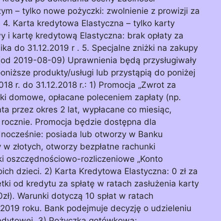
ym – tylko nowe pożyczki: zwolnienie z prowizji za
 4. Karta kredytowa Elastyczna – tylko karty
i kartę kredytową Elastyczna: brak opłaty za
a do 31.12.2019 r . 5. Specjalne zniżki na zakupy
(od 2019-08-09) Uprawnienia będą przysługiwały
niższe produkty/usługi lub przystąpią do poniżej
8 r. do 31.12.2018 r.: 1) Promocja „Zwrot za
ki domowe, opłacane poleceniem zapłaty (np.
nta przez okres 2 lat, wypłacane co miesiąc,
 rocznie. Promocja będzie dostępna dla
ednocześnie: posiada lub otworzy w Banku
w złotych, otworzy bezpłatne rachunki
ki oszczędnościowo-rozliczeniowe „Konto
ich dzieci. 2) Karta Kredytowa Elastyczna: 0 zł za
tki od kredytu za spłatę w ratach zasłużenia karty
zł). Warunki dotyczą 10 spłat w ratach
2019 roku. Bank podejmuje decyzję o udzieleniu
redytowej. 3) Pożyczka gotówkowa: