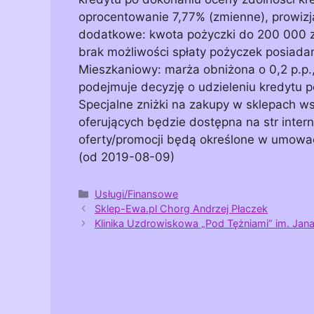
oprocentowanie 7,77% (zmienne), prowizja
dodatkowe: kwota pożyczki do 200 000 zł
brak możliwości spłaty pożyczek posiada
Mieszkaniowy: marża obniżona o 0,2 p.p.,
podejmuje decyzję o udzieleniu kredytu p
Specjalne zniżki na zakupy w sklepach ws
oferujących będzie dostępna na str inte
oferty/promocji będą określone w umowac
(od 2019-08-09)
Kategorie
Usługi/Finansowe
Sklep-Ewa.pl Chorg Andrzej Płaczek
Klinika Uzdrowiskowa „Pod Tężniami” im. Jana