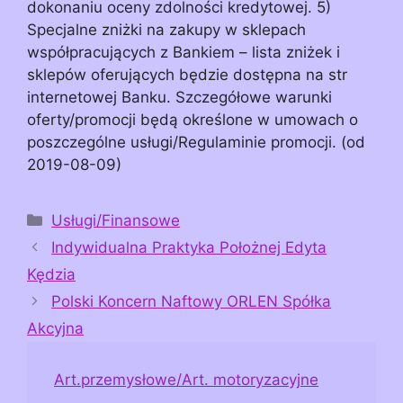
dokonaniu oceny zdolności kredytowej. 5)
Specjalne zniżki na zakupy w sklepach
współpracujących z Bankiem – lista zniżek i
sklepów oferujących będzie dostępna na str
internetowej Banku. Szczegółowe warunki
oferty/promocji będą określone w umowach o
poszczególne usługi/Regulaminie promocji. (od
2019-08-09)
Kategorie
Usługi/Finansowe
Indywidualna Praktyka Położnej Edyta
Kędzia
Polski Koncern Naftowy ORLEN Spółka
Akcyjna
Art.przemysłowe/Art. motoryzacyjne