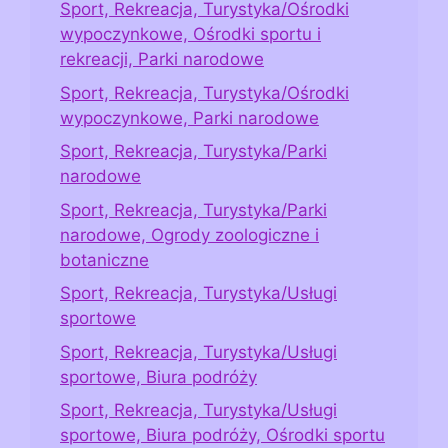
Sport, Rekreacja, Turystyka/Ośrodki
wypoczynkowe, Ośrodki sportu i
rekreacji, Parki narodowe
Sport, Rekreacja, Turystyka/Ośrodki
wypoczynkowe, Parki narodowe
Sport, Rekreacja, Turystyka/Parki
narodowe
Sport, Rekreacja, Turystyka/Parki
narodowe, Ogrody zoologiczne i
botaniczne
Sport, Rekreacja, Turystyka/Usługi
sportowe
Sport, Rekreacja, Turystyka/Usługi
sportowe, Biura podróży
Sport, Rekreacja, Turystyka/Usługi
sportowe, Biura podróży, Ośrodki sportu