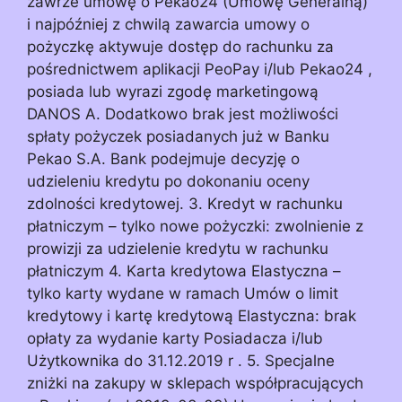
zawrze umowę o Pekao24 (Umowę Generalną)
i najpóźniej z chwilą zawarcia umowy o
pożyczkę aktywuje dostęp do rachunku za
pośrednictwem aplikacji PeoPay i/lub Pekao24 ,
posiada lub wyrazi zgodę marketingową
DANOS A. Dodatkowo brak jest możliwości
spłaty pożyczek posiadanych już w Banku
Pekao S.A. Bank podejmuje decyzję o
udzieleniu kredytu po dokonaniu oceny
zdolności kredytowej. 3. Kredyt w rachunku
płatniczym – tylko nowe pożyczki: zwolnienie z
prowizji za udzielenie kredytu w rachunku
płatniczym 4. Karta kredytowa Elastyczna –
tylko karty wydane w ramach Umów o limit
kredytowy i kartę kredytową Elastyczna: brak
opłaty za wydanie karty Posiadacza i/lub
Użytkownika do 31.12.2019 r . 5. Specjalne
zniżki na zakupy w sklepach współpracujących