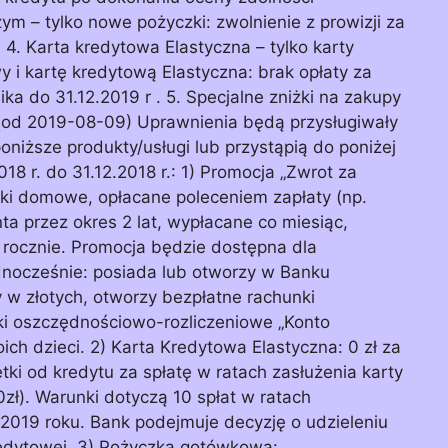
ym – tylko nowe pożyczki: zwolnienie z prowizji za
 4. Karta kredytowa Elastyczna – tylko karty
i kartę kredytową Elastyczna: brak opłaty za
a do 31.12.2019 r . 5. Specjalne zniżki na zakupy
(od 2019-08-09) Uprawnienia będą przysługiwały
niższe produkty/usługi lub przystąpią do poniżej
8 r. do 31.12.2018 r.: 1) Promocja „Zwrot za
ki domowe, opłacane poleceniem zapłaty (np.
nta przez okres 2 lat, wypłacane co miesiąc,
 rocznie. Promocja będzie dostępna dla
ednocześnie: posiada lub otworzy w Banku
w złotych, otworzy bezpłatne rachunki
ki oszczędnościowo-rozliczeniowe „Konto
ich dzieci. 2) Karta Kredytowa Elastyczna: 0 zł za
tki od kredytu za spłatę w ratach zasłużenia karty
zł). Warunki dotyczą 10 spłat w ratach
2019 roku. Bank podejmuje decyzję o udzieleniu
redytowej. 3) Pożyczka gotówkowa: