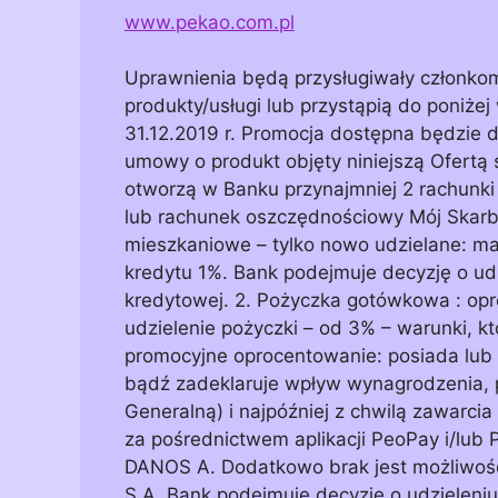
www.pekao.com.pl
Uprawnienia będą przysługiwały członko
produkty/usługi lub przystąpią do poniżej
31.12.2019 r. Promocja dostępna będzie dl
umowy o produkt objęty niniejszą Ofertą 
otworzą w Banku przynajmniej 2 rachunki 
lub rachunek oszczędnościowy Mój Skarb. 
mieszkaniowe – tylko nowo udzielane: mar
kredytu 1%. Bank podejmuje decyzję o ud
kredytowej. 2. Pożyczka gotówkowa : opr
udzielenie pożyczki – od 3% – warunki, kt
promocyjne oprocentowanie: posiada lub
bądź zadeklaruje wpływ wynagrodzenia
Generalną) i najpóźniej z chwilą zawarc
za pośrednictwem aplikacji PeoPay i/lub
DANOS A. Dodatkowo brak jest możliwośc
S.A. Bank podejmuje decyzję o udzieleni