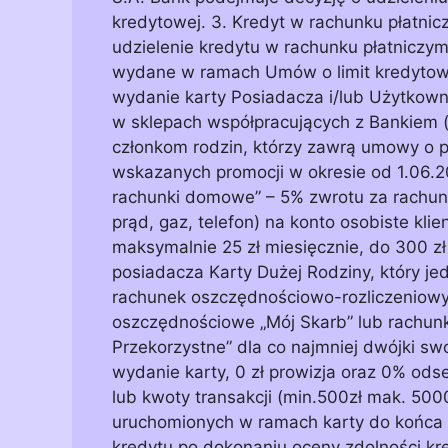
kredytowej. 3. Kredyt w rachunku płatnicz
udzielenie kredytu w rachunku płatniczym
wydane w ramach Umów o limit kredytowy 
wydanie karty Posiadacza i/lub Użytkownik
w sklepach współpracujących z Bankiem 
członkom rodzin, którzy zawrą umowy o po
wskazanych promocji w okresie od 1.06.201
rachunki domowe” – 5% zwrotu za rachun
prąd, gaz, telefon) na konto osobiste klie
maksymalnie 25 zł miesięcznie, do 300 zł
posiadacza Karty Dużej Rodziny, który j
rachunek oszczędnościowo-rozliczeniowy 
oszczędnościowe „Mój Skarb” lub rachun
Przekorzystne” dla co najmniej dwójki swo
wydanie karty, 0 zł prowizja oraz 0% odse
lub kwoty transakcji (min.500zł mak. 5000
uruchomionych w ramach karty do końca 
kredytu po dokonaniu oceny zdolności k