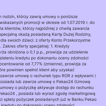
m rodzin, którzy zawrą umowy o poniższe
 wskazanych promocji w okresie od 1.07.2019 r. do
a klientów, którzy najpóźniej z chwilą zawarcia
specjalną okażą posiadaną Kartę Dużej Rodziny,
dla swoich dzieci: z oferty Konto Przekorzystne
Zakres oferty specjalnej: 1. Kredyty
ża obniżona o 0,1 p.p., prowizja za udzielenie
zieleniu kredytu po dokonaniu oceny zdolności
ocentowanie od 7,77% (zmienne), prowizja za
óre powinien spełnić klient aby uzyskać
 zawrze umowę o rachunek typu ROR z wpływami /
, posiada lub zawrze umowę o Pekao24 (Umowę
ia umowy o pożyczkę aktywuje dostęp do rachunku
 Pekao24 , posiada lub wyrazi zgodę marketingową
i spłaty pożyczek posiadanych już w Banku Pekao
u kredytu po dokonaniu oceny zdolności