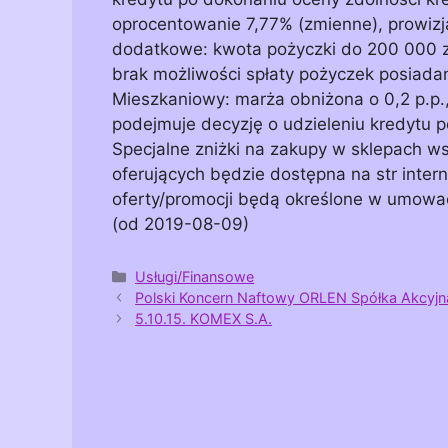
oprocentowanie 7,77% (zmienne), prowizja
dodatkowe: kwota pożyczki do 200 000 zł
brak możliwości spłaty pożyczek posiada
Mieszkaniowy: marża obniżona o 0,2 p.p.,
podejmuje decyzję o udzieleniu kredytu p
Specjalne zniżki na zakupy w sklepach ws
oferujących będzie dostępna na str inte
oferty/promocji będą określone w umowac
(od 2019-08-09)
Kategorie
Usługi/Finansowe
Polski Koncern Naftowy ORLEN Spółka Akcyjn
5.10.15. KOMEX S.A.