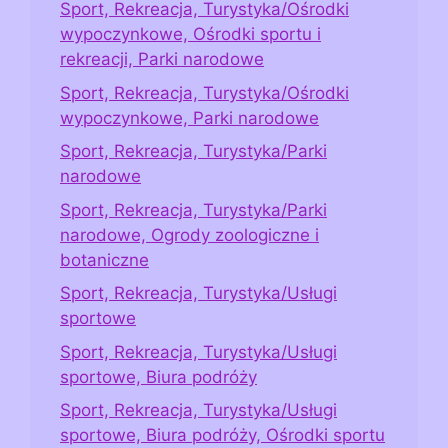
Sport, Rekreacja, Turystyka/Ośrodki
wypoczynkowe, Ośrodki sportu i
rekreacji, Parki narodowe
Sport, Rekreacja, Turystyka/Ośrodki
wypoczynkowe, Parki narodowe
Sport, Rekreacja, Turystyka/Parki
narodowe
Sport, Rekreacja, Turystyka/Parki
narodowe, Ogrody zoologiczne i
botaniczne
Sport, Rekreacja, Turystyka/Usługi
sportowe
Sport, Rekreacja, Turystyka/Usługi
sportowe, Biura podróży
Sport, Rekreacja, Turystyka/Usługi
sportowe, Biura podróży, Ośrodki sportu