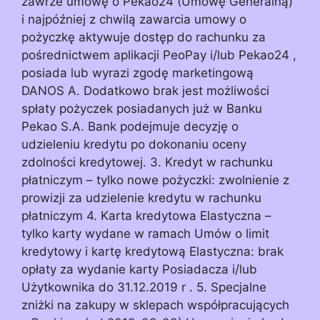
zawrze umowę o Pekao24 (Umowę Generalną)
i najpóźniej z chwilą zawarcia umowy o
pożyczkę aktywuje dostęp do rachunku za
pośrednictwem aplikacji PeoPay i/lub Pekao24 ,
posiada lub wyrazi zgodę marketingową
DANOS A. Dodatkowo brak jest możliwości
spłaty pożyczek posiadanych już w Banku
Pekao S.A. Bank podejmuje decyzję o
udzieleniu kredytu po dokonaniu oceny
zdolności kredytowej. 3. Kredyt w rachunku
płatniczym – tylko nowe pożyczki: zwolnienie z
prowizji za udzielenie kredytu w rachunku
płatniczym 4. Karta kredytowa Elastyczna –
tylko karty wydane w ramach Umów o limit
kredytowy i kartę kredytową Elastyczna: brak
opłaty za wydanie karty Posiadacza i/lub
Użytkownika do 31.12.2019 r . 5. Specjalne
zniżki na zakupy w sklepach współpracujących