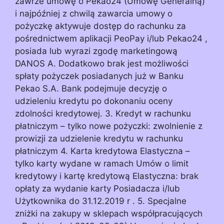
zawrze umowę o Pekao24 (Umowę Generalną)
i najpóźniej z chwilą zawarcia umowy o
pożyczkę aktywuje dostęp do rachunku za
pośrednictwem aplikacji PeoPay i/lub Pekao24 ,
posiada lub wyrazi zgodę marketingową
DANOS A. Dodatkowo brak jest możliwości
spłaty pożyczek posiadanych już w Banku
Pekao S.A. Bank podejmuje decyzję o
udzieleniu kredytu po dokonaniu oceny
zdolności kredytowej. 3. Kredyt w rachunku
płatniczym – tylko nowe pożyczki: zwolnienie z
prowizji za udzielenie kredytu w rachunku
płatniczym 4. Karta kredytowa Elastyczna –
tylko karty wydane w ramach Umów o limit
kredytowy i kartę kredytową Elastyczna: brak
opłaty za wydanie karty Posiadacza i/lub
Użytkownika do 31.12.2019 r . 5. Specjalne
zniżki na zakupy w sklepach współpracujących