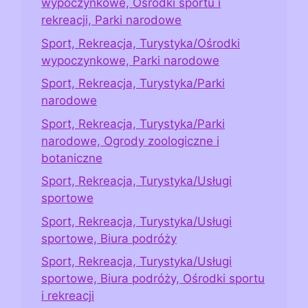
wypoczynkowe, Ośrodki sportu i
rekreacji, Parki narodowe
Sport, Rekreacja, Turystyka/Ośrodki
wypoczynkowe, Parki narodowe
Sport, Rekreacja, Turystyka/Parki
narodowe
Sport, Rekreacja, Turystyka/Parki
narodowe, Ogrody zoologiczne i
botaniczne
Sport, Rekreacja, Turystyka/Usługi
sportowe
Sport, Rekreacja, Turystyka/Usługi
sportowe, Biura podróży
Sport, Rekreacja, Turystyka/Usługi
sportowe, Biura podróży, Ośrodki sportu
i rekreacji