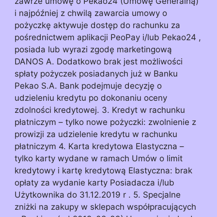
zawrze umowę o Pekao24 (Umowę Generalną)
i najpóźniej z chwilą zawarcia umowy o
pożyczkę aktywuje dostęp do rachunku za
pośrednictwem aplikacji PeoPay i/lub Pekao24 ,
posiada lub wyrazi zgodę marketingową
DANOS A. Dodatkowo brak jest możliwości
spłaty pożyczek posiadanych już w Banku
Pekao S.A. Bank podejmuje decyzję o
udzieleniu kredytu po dokonaniu oceny
zdolności kredytowej. 3. Kredyt w rachunku
płatniczym – tylko nowe pożyczki: zwolnienie z
prowizji za udzielenie kredytu w rachunku
płatniczym 4. Karta kredytowa Elastyczna –
tylko karty wydane w ramach Umów o limit
kredytowy i kartę kredytową Elastyczna: brak
opłaty za wydanie karty Posiadacza i/lub
Użytkownika do 31.12.2019 r . 5. Specjalne
zniżki na zakupy w sklepach współpracujących