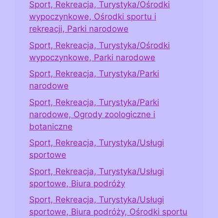
Sport, Rekreacja, Turystyka/Ośrodki
wypoczynkowe, Ośrodki sportu i
rekreacji, Parki narodowe
Sport, Rekreacja, Turystyka/Ośrodki
wypoczynkowe, Parki narodowe
Sport, Rekreacja, Turystyka/Parki
narodowe
Sport, Rekreacja, Turystyka/Parki
narodowe, Ogrody zoologiczne i
botaniczne
Sport, Rekreacja, Turystyka/Usługi
sportowe
Sport, Rekreacja, Turystyka/Usługi
sportowe, Biura podróży
Sport, Rekreacja, Turystyka/Usługi
sportowe, Biura podróży, Ośrodki sportu