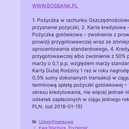
WWW.BOSBANK.PL
1. Pożyczka w rachunku Oszczędnościowo 
przyznanie pożyczki, 2. Karta kredytowa –
Pożyczka gotówkowa – zwolnienie z prowi
prowizji przygotowawczej wraz ze zmnie
oprocentowania standardowego, 4. Kredyt
przygotowawczej albo zwolnienie z 50% 
marży o 0,1 p.p. względem marży standa
Karty Dużej Rodziny 1 raz w roku nagrodę
0,5% sumy dokonanych transakcji w ciągu 
terminową spłatę pożyczki gotówkowej –
okresu kredytowania, nie więcej jednak n
odsetek zapłaconych w ciągu jednego rok
PLN. (od 2018-01-15)
Kategorie
Usługi/Finansowe
Ewa Stachyra „Fryzjernia”