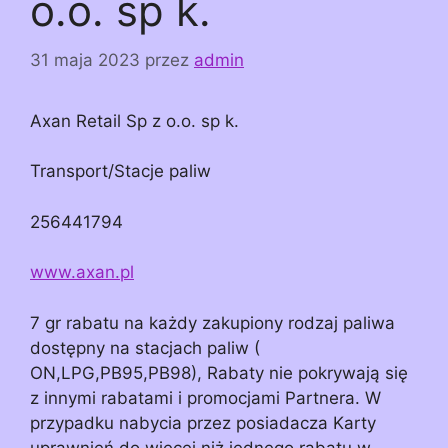
o.o. sp k.
31 maja 2023
przez
admin
Axan Retail Sp z o.o. sp k.
Transport/Stacje paliw
256441794
www.axan.pl
7 gr rabatu na każdy zakupiony rodzaj paliwa
dostępny na stacjach paliw (
ON,LPG,PB95,PB98), Rabaty nie pokrywają się
z innymi rabatami i promocjami Partnera. W
przypadku nabycia przez posiadacza Karty
uprawnień do więcej niż jednego rabatu w