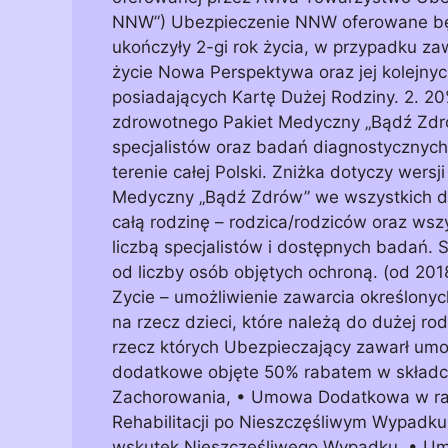
NNW”) Ubezpieczenie NNW oferowane będz
ukończyły 2-gi rok życia, w przypadku 
życie Nowa Perspektywa oraz jej kolejnyc
posiadających Kartę Dużej Rodziny. 2. 2
zdrowotnego Pakiet Medyczny „Bądź Zdró
specjalistów oraz badań diagnostycznyc
terenie całej Polski. Zniżka dotyczy wers
Medyczny „Bądź Zdrów” we wszystkich do
całą rodzinę – rodzica/rodziców oraz wszy
liczbą specjalistów i dostępnych badań. S
od liczby osób objętych ochroną. (od 2
Zycie – umożliwienie zawarcia określon
na rzecz dzieci, które należą do dużej rod
rzecz których Ubezpieczający zawarł u
dodatkowe objęte 50% rabatem w skład
Zachorowania, • Umowa Dodatkowa w raz
Rehabilitacji po Nieszczęśliwym Wypadk
wskutek Nieszczęśliwego Wypadku, • Um