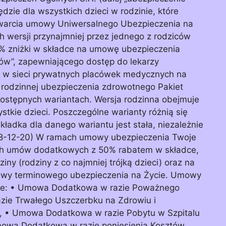
ie dla wszystkich dzieci w rodzinie, które
zawarcia umowy Uniwersalnego Ubezpieczenia na
h wersji przynajmniej przez jednego z rodziców
0% zniżki w składce na umowę ubezpieczenia
w”, zapewniającego dostęp do lekarzy
h w sieci prywatnych placówek medycznych na
ji rodzinnej ubezpieczenia zdrowotnego Pakiet
stępnych wariantach. Wersja rodzinna obejmuje
stkie dzieci. Poszczególne warianty różnią się
kładka dla danego wariantu jest stała, niezależnie
018-12-20) W ramach umowy ubezpieczenia Twoje
ych umów dodatkowych z 50% rabatem w składce,
ziny (rodziny z co najmniej trójką dzieci) oraz na
mowy terminowego ubezpieczenia na Życie. Umowy
ce: • Umowa Dodatkowa w razie Poważnego
ie Trwałego Uszczerbku na Zdrowiu i
u, • Umowa Dodatkowa w razie Pobytu w Szpitalu
owa Dodatkowa w razie poniesienia Kosztów