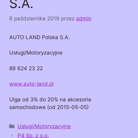
S.A.
6 października 2019
przez
admin
AUTO LAND Polska S.A.
Usługi/Motoryzacyjne
89 624 23 22
www.auto-land.pl
Ulga od 3% do 20% na akcesoria
samochodowe (od 2015-05-05)
Kategorie
Usługi/Motoryzacyjne
P4 Sp. z o.o.