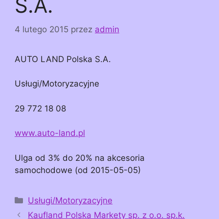
S.A.
4 lutego 2015
przez
admin
AUTO LAND Polska S.A.
Usługi/Motoryzacyjne
29 772 18 08
www.auto-land.pl
Ulga od 3% do 20% na akcesoria
samochodowe (od 2015-05-05)
Kategorie
Usługi/Motoryzacyjne
Kaufland Polska Markety sp. z o.o. sp.k.