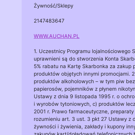
Żywność/Sklepy
2147483647
WWW.AUCHAN.PL
1. Uczestnicy Programu lojalnościowego 
uprawnieni są do stworzenia Konta Skar
5% rabatu na Kartę Skarbonka za zakup
produktów objętych innymi promocjami. 2
produktów alkoholowych – w tym piw bez
papierosów, pojemników z płynem nikoty
Ustawy z dnia 9 listopada 1995 r. o ochr
i wyrobów tytoniowych, c) produktów lec
2001 r. Prawo farmaceutyczne, preparat
rozumieniu art. 3 ust. 3 pkt 27 Ustawy z 
żywności i żywienia, zakłady i kupony innyc
zakupów kart/doładowań telefonicznych 