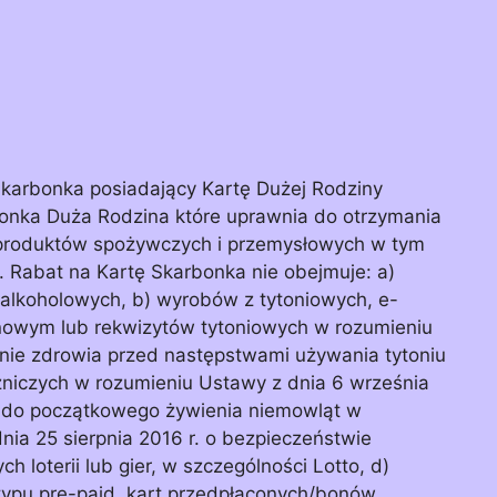
Skarbonka posiadający Kartę Dużej Rodziny
bonka Duża Rodzina które uprawnia do otrzymania
 produktów spożywczych i przemysłowych w tym
. Rabat na Kartę Skarbonka nie obejmuje: a)
alkoholowych, b) wyrobów z tytoniowych, e-
nowym lub rekwizytów tytoniowych w rozumieniu
onie zdrowia przed następstwami używania tytoniu
zniczych w rozumieniu Ustawy z dnia 6 września
y do początkowego żywienia niemowląt w
dnia 25 sierpnia 2016 r. o bezpieczeństwie
h loterii lub gier, w szczególności Lotto, d)
typu pre-paid, kart przedpłaconych/bonów