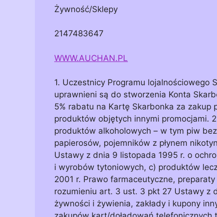
Żywność/Sklepy
2147483647
WWW.AUCHAN.PL
1. Uczestnicy Programu lojalnościowego 
uprawnieni są do stworzenia Konta Skar
5% rabatu na Kartę Skarbonka za zakup
produktów objętych innymi promocjami. 2
produktów alkoholowych – w tym piw bez
papierosów, pojemników z płynem nikoty
Ustawy z dnia 9 listopada 1995 r. o ochr
i wyrobów tytoniowych, c) produktów lec
2001 r. Prawo farmaceutyczne, preparat
rozumieniu art. 3 ust. 3 pkt 27 Ustawy z 
żywności i żywienia, zakłady i kupony innyc
zakupów kart/doładowań telefonicznych 