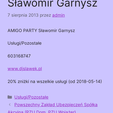
Sławomir Garnysz
7 sierpnia 2013
przez
admin
AMIGO PARTY Sławomir Garnysz
Usługi/Pozostałe
603168747
www.djslawek.pl
20% zniżki na wszelkie usługi (od 2018-05-14)
Kategorie
Usługi/Pozostałe
Powszechny Zakład Ubezpieczeń Spółka
Akcyjna (PZU Dom, PZU Wojażer)