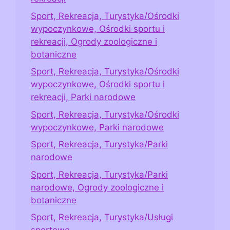
Sport, Rekreacja, Turystyka/Ośrodki
wypoczynkowe, Ośrodki sportu i
rekreacji, Ogrody zoologiczne i
botaniczne
Sport, Rekreacja, Turystyka/Ośrodki
wypoczynkowe, Ośrodki sportu i
rekreacji, Parki narodowe
Sport, Rekreacja, Turystyka/Ośrodki
wypoczynkowe, Parki narodowe
Sport, Rekreacja, Turystyka/Parki
narodowe
Sport, Rekreacja, Turystyka/Parki
narodowe, Ogrody zoologiczne i
botaniczne
Sport, Rekreacja, Turystyka/Usługi