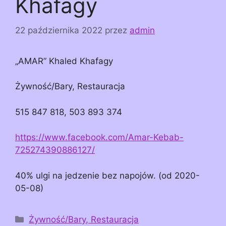
Khafagy
22 października 2022
przez
admin
„AMAR” Khaled Khafagy
Żywność/Bary, Restauracja
515 847 818, 503 893 374
https://www.facebook.com/Amar-Kebab-
725274390886127/
40% ulgi na jedzenie bez napojów. (od 2020-
05-08)
Kategorie
Żywność/Bary, Restauracja