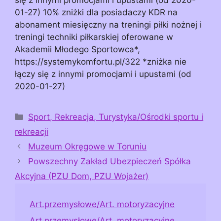
01-27) 10% zniżki dla posiadaczy KDR na
abonament miesięczny na treningi piłki nożnej i
treningi techniki piłkarskiej oferowane w
Akademii Młodego Sportowca*,
https://systemykomfortu.pl/322 *zniżka nie
łączy się z innymi promocjami i upustami (od
2020-01-27)
Kategorie
Sport, Rekreacja, Turystyka/Ośrodki sportu i
rekreacji
Muzeum Okręgowe w Toruniu
Powszechny Zakład Ubezpieczeń Spółka
Akcyjna (PZU Dom, PZU Wojażer)
Art.przemysłowe/Art. motoryzacyjne
Art.przemysłowe/Art. motoryzacyjne,