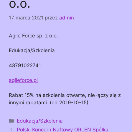
o.o.
17 marca 2021
przez
admin
Agile Force sp. z o.o.
Edukacja/Szkolenia
48791022741
agileforce.pl
Rabat 15% na szkolenia otwarte, nie łączy się z
innymi rabatami. (od 2019-10-15)
Kategorie
Edukacja/Szkolenia
Polski Koncern Naftowy ORLEN Spółka