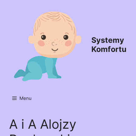
Przejdź
do
treści
Systemy
Komfortu
Menu
A i A Alojzy