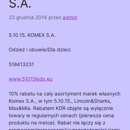
S.A.
23 grudnia 2014
przez
admin
5.10.15. KOMEX S.A.
Odzież i obuwie/Dla dzieci
518413231
www.51015kids.eu
10% rabatu na cały asortyment marek własnych
Komex S.A., w tym 5.10.15., Lincoln&Sharks,
Max&Mia. Rabatem KDR objęte są wyłącznie
towary w regularnych cenach (pierwsza cena
produktu na metce). Rabat nie łączy się z
promocjami/przecenami/wyprzedażami/akcjami