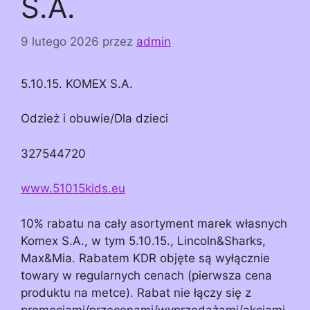
S.A.
9 lutego 2026
przez
admin
5.10.15. KOMEX S.A.
Odzież i obuwie/Dla dzieci
327544720
www.51015kids.eu
10% rabatu na cały asortyment marek własnych
Komex S.A., w tym 5.10.15., Lincoln&Sharks,
Max&Mia. Rabatem KDR objęte są wyłącznie
towary w regularnych cenach (pierwsza cena
produktu na metce). Rabat nie łączy się z
promocjami/przecenami/wyprzedażami/akcjami